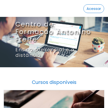
Ir para o conteúdo principal
Acessar
Centro de
Formação Antonino
Freire
Ensino presencial e a
distância
Cursos disponíveis